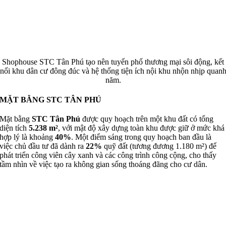
Shophouse STC Tân Phú tạo nên tuyến phố thương mại sôi động, kết
nối khu dân cư đông đúc và hệ thống tiện ích nội khu nhộn nhịp quan
năm.
MẶT BẰNG STC TÂN PHÚ
Mặt bằng
STC Tân Phú
được quy hoạch trên một khu đất có tổng
diện tích
5.238 m²
, với mật độ xây dựng toàn khu được giữ ở mức khá
hợp lý là khoảng
40%
. Một điểm sáng trong quy hoạch ban đầu là
việc chủ đầu tư đã dành ra
22%
quỹ đất (tương đương 1.180 m²) để
phát triển công viên cây xanh và các công trình công cộng, cho thấy
tầm nhìn về việc tạo ra không gian sống thoáng đãng cho cư dân.