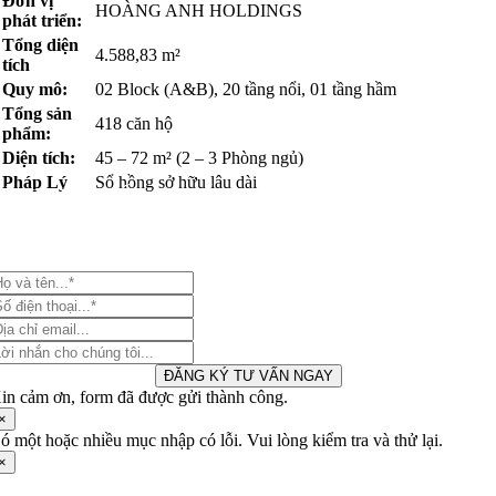
Đơn vị
HOÀNG ANH HOLDINGS
phát triển:
Tổng diện
4.588,83 m²
tích
Quy mô:
02 Block (A&B), 20 tầng nổi, 01 tầng hầm
Tổng sản
418 căn hộ
phẩm:
Diện tích:
45 – 72 m² (2 – 3 Phòng ngủ)
Pháp Lý
Sổ hồng sở hữu lâu dài
ĂNG KÝ TƯ VẤN CHI TIẾT
Quý khách hàng quan tâm dự án vui lòng liên hệ với phòng kinh doan
của chúng tôi theo biểu mẫu để được tư vấn chi tiết nhất.
ĐĂNG KÝ TƯ VẤN NGAY
in cảm ơn, form đã được gửi thành công.
×
ó một hoặc nhiều mục nhập có lỗi. Vui lòng kiểm tra và thử lại.
×