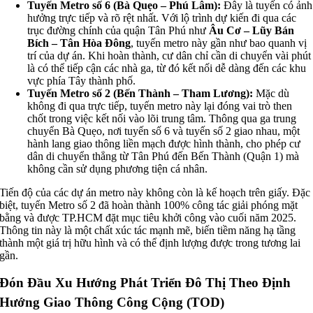
Tuyến Metro số 6 (Bà Quẹo – Phú Lâm):
Đây là tuyến có ảnh
hưởng trực tiếp và rõ rệt nhất. Với lộ trình dự kiến đi qua các
trục đường chính của quận Tân Phú như
Âu Cơ – Lũy Bán
Bích – Tân Hòa Đông
, tuyến metro này gần như bao quanh vị
trí của dự án. Khi hoàn thành, cư dân chỉ cần di chuyển vài phút
là có thể tiếp cận các nhà ga, từ đó kết nối dễ dàng đến các khu
vực phía Tây thành phố.
Tuyến Metro số 2 (Bến Thành – Tham Lương):
Mặc dù
không đi qua trực tiếp, tuyến metro này lại đóng vai trò then
chốt trong việc kết nối vào lõi trung tâm. Thông qua ga trung
chuyển Bà Quẹo, nơi tuyến số 6 và tuyến số 2 giao nhau, một
hành lang giao thông liền mạch được hình thành, cho phép cư
dân di chuyển thẳng từ Tân Phú đến Bến Thành (Quận 1) mà
không cần sử dụng phương tiện cá nhân.
Tiến độ của các dự án metro này không còn là kế hoạch trên giấy. Đặc
biệt, tuyến Metro số 2 đã hoàn thành 100% công tác giải phóng mặt
bằng và được TP.HCM đặt mục tiêu khởi công vào cuối năm 2025.
Thông tin này là một chất xúc tác mạnh mẽ, biến tiềm năng hạ tầng
thành một giá trị hữu hình và có thể định lượng được trong tương lai
gần.
Đón Đầu Xu Hướng Phát Triển Đô Thị Theo Định
Hướng Giao Thông Công Cộng (TOD)