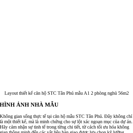
Layout thiết kế căn hộ STC Tân Phú mẫu A1 2 phòng nghủ 56m2
HÌNH ẢNH NHÀ MẪU
Không gian sống thực tế tại căn hộ mẫu STC Tân Phú. Đây không chỉ
là một thiết kế, mà là minh chứng cho sự lột xác ngoạn mục của dự án.
Hãy cảm nhận sự tinh tế trong từng chi tiết, từ cách tối ưu hóa không
gian thông minh đến các vật liệu bàn giao được lựa chọn kỹ lưỡng,