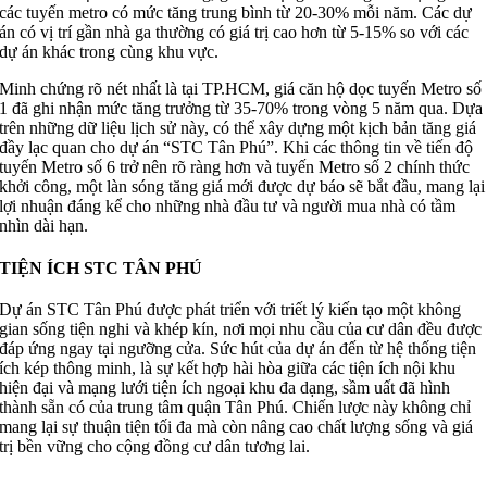
các tuyến metro có mức tăng trung bình từ 20-30% mỗi năm. Các dự
án có vị trí gần nhà ga thường có giá trị cao hơn từ 5-15% so với các
dự án khác trong cùng khu vực.
Minh chứng rõ nét nhất là tại TP.HCM, giá căn hộ dọc tuyến Metro số
1 đã ghi nhận mức tăng trưởng từ 35-70% trong vòng 5 năm qua. Dựa
trên những dữ liệu lịch sử này, có thể xây dựng một kịch bản tăng giá
đầy lạc quan cho dự án “STC Tân Phú”. Khi các thông tin về tiến độ
tuyến Metro số 6 trở nên rõ ràng hơn và tuyến Metro số 2 chính thức
khởi công, một làn sóng tăng giá mới được dự báo sẽ bắt đầu, mang lại
lợi nhuận đáng kể cho những nhà đầu tư và người mua nhà có tầm
nhìn dài hạn.
TIỆN ÍCH STC TÂN PHÚ
Dự án STC Tân Phú được phát triển với triết lý kiến tạo một không
gian sống tiện nghi và khép kín, nơi mọi nhu cầu của cư dân đều được
đáp ứng ngay tại ngưỡng cửa. Sức hút của dự án đến từ hệ thống tiện
ích kép thông minh, là sự kết hợp hài hòa giữa các tiện ích nội khu
hiện đại và mạng lưới tiện ích ngoại khu đa dạng, sầm uất đã hình
thành sẵn có của trung tâm quận Tân Phú. Chiến lược này không chỉ
mang lại sự thuận tiện tối đa mà còn nâng cao chất lượng sống và giá
trị bền vững cho cộng đồng cư dân tương lai.