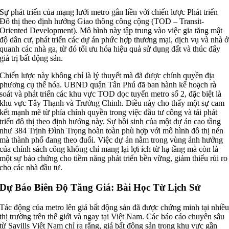
Sự phát triển của mạng lưới metro gắn liền với chiến lược Phát triển
Đô thị theo định hướng Giao thông công cộng (TOD – Transit-
Oriented Development). Mô hình này tập trung vào việc gia tăng mật
độ dân cư, phát triển các dự án phức hợp thương mại, dịch vụ và nhà ở
quanh các nhà ga, từ đó tối ưu hóa hiệu quả sử dụng đất và thúc đẩy
giá trị bất động sản.
Chiến lược này không chỉ là lý thuyết mà đã được chính quyền địa
phương cụ thể hóa. UBND quận Tân Phú đã ban hành kế hoạch rà
soát và phát triển các khu vực TOD dọc tuyến metro số 2, đặc biệt là
khu vực Tây Thạnh và Trường Chinh. Điều này cho thấy một sự cam
kết mạnh mẽ từ phía chính quyền trong việc đầu tư công và tái phát
triển đô thị theo định hướng này. Sự hồi sinh của một dự án cao tầng
như 384 Trịnh Đình Trọng hoàn toàn phù hợp với mô hình đô thị nén
mà thành phố đang theo đuổi. Việc dự án nằm trong vùng ảnh hưởng
của chính sách công không chỉ mang lại lợi ích từ hạ tầng mà còn là
một sự bảo chứng cho tiềm năng phát triển bền vững, giảm thiểu rủi ro
cho các nhà đầu tư.
Dự Báo Biên Độ Tăng Giá: Bài Học Từ Lịch Sử
Tác động của metro lên giá bất động sản đã được chứng minh tại nhiề
thị trường trên thế giới và ngay tại Việt Nam. Các báo cáo chuyên sâu
từ Savills Việt Nam chỉ ra rằng, giá bất động sản trong khu vực gần