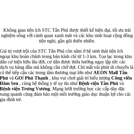
Không gian tiện ích STC Tân Phú được thiết kế hiện đại, tối ưu trải
nghiệm sống với cảnh quan xanh mát và các khu sinh hoạt cộng đồng
tiện nghi, gần gũi thiên nhiên.
Giá trị vượt trội của STC Tân Phú còn nằm ở hệ sinh thái tiện ích
ngoại khu hoàn chỉnh trong bán kính chỉ từ 1-3 km. Tọa lạc trong khu
dân cư hiện hữu lâu đời, cư dân được thừa hưởng ngay lập tức các
dịch vụ hàng đầu mà không cần chờ đợi. Chỉ mất vài phút di chuyển là
có thể tiếp cận các trung tâm thương mại lớn như
AEON Mall Tân
Phú
và
GO! Phú Thạnh
, khu vui chơi giải trí biểu tượng
Công viên
Đầm Sen
, cùng hệ thống y tế uy tín như
Bệnh viện Tân Phú
và
Bệnh viện Trưng Vương
. Mạng lưới trường học các cấp dày đặc
xung quanh cũng đảm bảo một môi trường giáo dục thuận lợi cho các
gia đình trẻ.