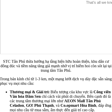
STC Tân Phú thừa hưởng hạ tầng hiện hữu hoàn thiện, khu dân cư
đông đúc và tiềm năng tăng giá mạnh nhờ vị trí hiếm hoi còn sót lại tại
trung tâm Tân Phú.
Trong bán kính chỉ từ 1-3 km, một mạng lưới dịch vụ dày đặc sẵn sàng
phục vụ mọi nhu cầu:
Thương mại & Giải trí:
Biểu tượng của khu vực là
Công viên
Văn hóa Đầm Sen
chỉ cách vài phút di chuyển. Bên cạnh đó là
các trung tâm thương mại lớn như
AEON Mall Tân Phú
Celadon
,
GO! Phú Thạnh
, và
Co.opmart Hòa Bình
, đáp ứng
mọi nhu cầu từ mua sắm, ẩm thực đến giải trí cao cấp.