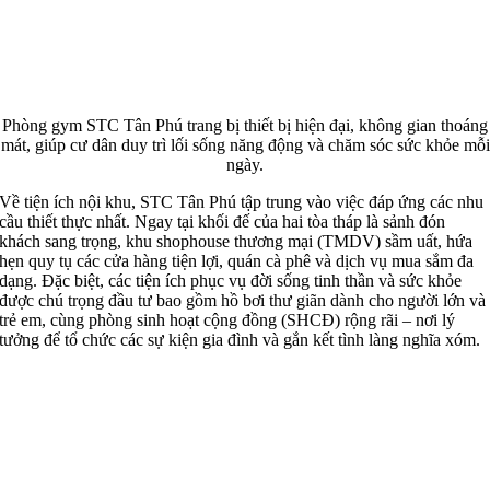
Phòng gym STC Tân Phú trang bị thiết bị hiện đại, không gian thoáng
mát, giúp cư dân duy trì lối sống năng động và chăm sóc sức khỏe mỗi
ngày.
Về tiện ích nội khu, STC Tân Phú tập trung vào việc đáp ứng các nhu
cầu thiết thực nhất. Ngay tại khối đế của hai tòa tháp là sảnh đón
khách sang trọng, khu shophouse thương mại (TMDV) sầm uất, hứa
hẹn quy tụ các cửa hàng tiện lợi, quán cà phê và dịch vụ mua sắm đa
dạng. Đặc biệt, các tiện ích phục vụ đời sống tinh thần và sức khỏe
được chú trọng đầu tư bao gồm hồ bơi thư giãn dành cho người lớn và
trẻ em, cùng phòng sinh hoạt cộng đồng (SHCĐ) rộng rãi – nơi lý
tưởng để tổ chức các sự kiện gia đình và gắn kết tình làng nghĩa xóm.