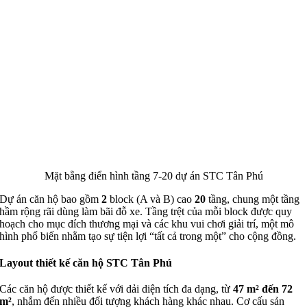
Mặt bằng điển hình tầng 7-20 dự án STC Tân Phú
Dự án căn hộ bao gồm
2
block (A và B) cao
20
tầng, chung một tầng
hầm rộng rãi dùng làm bãi đỗ xe. Tầng trệt của mỗi block được quy
hoạch cho mục đích thương mại và các khu vui chơi giải trí, một mô
hình phổ biến nhằm tạo sự tiện lợi “tất cả trong một” cho cộng đồng.
Layout thiết kế căn hộ STC Tân Phú
Các căn hộ được thiết kế với dải diện tích đa dạng, từ
47 m² đến 72
m²
, nhắm đến nhiều đối tượng khách hàng khác nhau. Cơ cấu sản