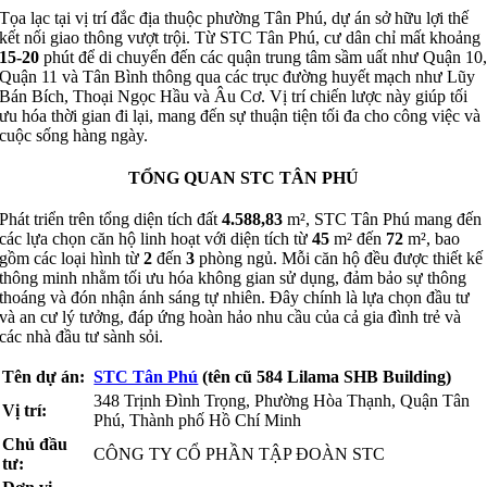
Tọa lạc tại vị trí đắc địa thuộc phường Tân Phú, dự án sở hữu lợi thế
kết nối giao thông vượt trội. Từ STC Tân Phú, cư dân chỉ mất khoảng
15-20
phút để di chuyển đến các quận trung tâm sầm uất như Quận 10
Quận 11 và Tân Bình thông qua các trục đường huyết mạch như Lũy
Bán Bích, Thoại Ngọc Hầu và Âu Cơ. Vị trí chiến lược này giúp tối
ưu hóa thời gian đi lại, mang đến sự thuận tiện tối đa cho công việc và
cuộc sống hàng ngày.
TỔNG QUAN STC TÂN PHÚ
Phát triển trên tổng diện tích đất
4.588,83
m², STC Tân Phú mang đến
các lựa chọn căn hộ linh hoạt với diện tích từ
45
m² đến
72
m², bao
gồm các loại hình từ
2
đến
3
phòng ngủ. Mỗi căn hộ đều được thiết kế
thông minh nhằm tối ưu hóa không gian sử dụng, đảm bảo sự thông
thoáng và đón nhận ánh sáng tự nhiên. Đây chính là lựa chọn đầu tư
và an cư lý tưởng, đáp ứng hoàn hảo nhu cầu của cả gia đình trẻ và
các nhà đầu tư sành sỏi.
Tên dự án:
STC Tân Phú
(tên cũ 584 Lilama SHB Building)
348 Trịnh Đình Trọng, Phường Hòa Thạnh, Quận Tân
Vị trí:
Phú, Thành phố Hồ Chí Minh
Chủ đầu
CÔNG TY CỔ PHẦN TẬP ĐOÀN STC
tư: