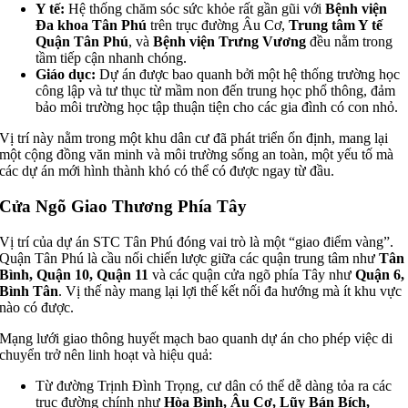
Y tế:
Hệ thống chăm sóc sức khỏe rất gần gũi với
Bệnh viện
Đa khoa Tân Phú
trên trục đường Âu Cơ,
Trung tâm Y tế
Quận Tân Phú
, và
Bệnh viện Trưng Vương
đều nằm trong
tầm tiếp cận nhanh chóng.
Giáo dục:
Dự án được bao quanh bởi một hệ thống trường học
công lập và tư thục từ mầm non đến trung học phổ thông, đảm
bảo môi trường học tập thuận tiện cho các gia đình có con nhỏ.
Vị trí này nằm trong một khu dân cư đã phát triển ổn định, mang lại
một cộng đồng văn minh và môi trường sống an toàn, một yếu tố mà
các dự án mới hình thành khó có thể có được ngay từ đầu.
Cửa Ngõ Giao Thương Phía Tây
Vị trí của dự án STC Tân Phú đóng vai trò là một “giao điểm vàng”.
Quận Tân Phú là cầu nối chiến lược giữa các quận trung tâm như
Tân
Bình, Quận 10, Quận 11
và các quận cửa ngõ phía Tây như
Quận 6,
Bình Tân
. Vị thế này mang lại lợi thế kết nối đa hướng mà ít khu vực
nào có được.
Mạng lưới giao thông huyết mạch bao quanh dự án cho phép việc di
chuyển trở nên linh hoạt và hiệu quả:
Từ đường Trịnh Đình Trọng, cư dân có thể dễ dàng tỏa ra các
trục đường chính như
Hòa Bình, Âu Cơ, Lũy Bán Bích,