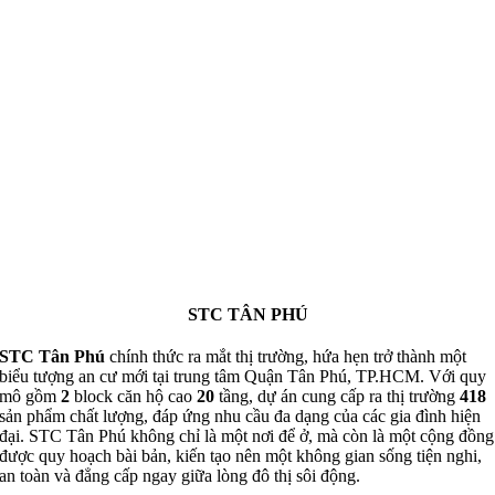
STC TÂN PHÚ
STC Tân Phú
chính thức ra mắt thị trường, hứa hẹn trở thành một
biểu tượng an cư mới tại trung tâm Quận Tân Phú, TP.HCM. Với quy
mô gồm
2
block căn hộ cao
20
tầng, dự án cung cấp ra thị trường
418
sản phẩm chất lượng, đáp ứng nhu cầu đa dạng của các gia đình hiện
đại. STC Tân Phú không chỉ là một nơi để ở, mà còn là một cộng đồng
được quy hoạch bài bản, kiến tạo nên một không gian sống tiện nghi,
an toàn và đẳng cấp ngay giữa lòng đô thị sôi động.