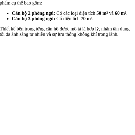
phẩm cụ thể bao gồm:
Căn hộ 2 phòng ngủ:
Có các loại diện tích
50 m²
và
60 m²
.
Căn hộ 3 phòng ngủ:
Có diện tích
70 m²
.
Thiết kế bên trong từng căn hộ được mô tả là hợp lý, nhằm tận dụng
tối đa ánh sáng tự nhiên và sự lưu thông không khí trong lành.